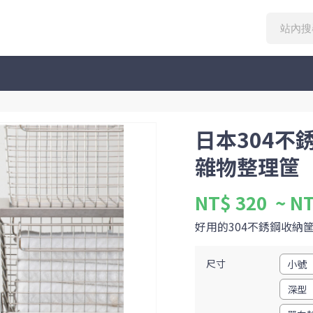
日本304不
雜物整理筐
NT$ 320
~ NT
好用的304不銹鋼收納
尺寸
小號（
深型（長