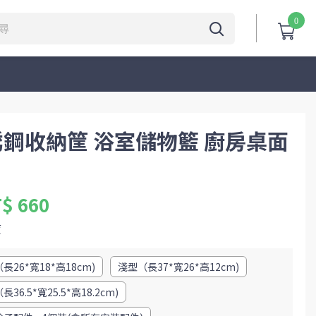
0
銹鋼收納筐 浴室儲物籃 廚房桌面
$ 660
筐
長26*寬18*高18cm)
淺型（長37*寬26*高12cm)
36.5*寬25.5*高18.2cm)